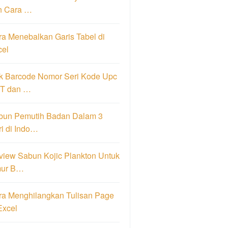
n Cara …
a Menebalkan Garis Tabel di
cel
k Barcode Nomor Seri Kode Upc
T dan …
bun Pemutih Badan Dalam 3
i di Indo…
view Sabun Kojic Plankton Untuk
ur B…
ra Menghilangkan Tulisan Page
Excel