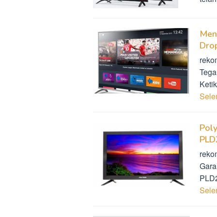
Men
Drop
reko
Tega
Keti
Sel
Poly
PLD
reko
Gara
PLD2
Sel