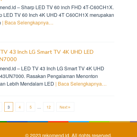
mend.id – Sharp LED TV 60 inch FHD 4T-C60CH1X.
p LED TV 60 Inch 4K UHD 4T C60CH1X merupakan
h
| Baca Selengkapnya…
 TV 43 Inch LG Smart TV 4K UHD LED
N7000
mend.id – LED TV 43 Inch LG Smart TV 4K UHD
43UN7000. Rasakan Pengalaman Menonton
an Lebih Mendalam LED
| Baca Selengkapnya…
3
4
5
…
12
Next
© 2023
rekomend.id.
All rights reserved.