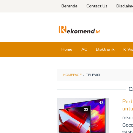
Skip
Beranda
Contact Us
Disclaim
to
content
Home
AC
Elektronik
K Vi
HOMEPAGE
/
TELEVISI
C
Per
unt
reko
Cocok
tela