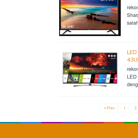
reko
Shar
sala
LED
43U
reko
LED 
deng
Prev
1
2