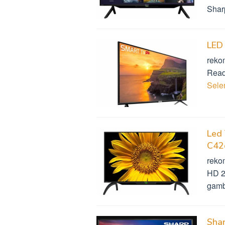
Shar
LED
reko
Read
Sel
Led 
C42
reko
HD 2
gamb
Sha