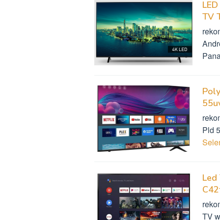
LED
TV 
reko
Andr
Pana
Poly
55u
reko
Pld 
Sel
Led 
C42
reko
TV w