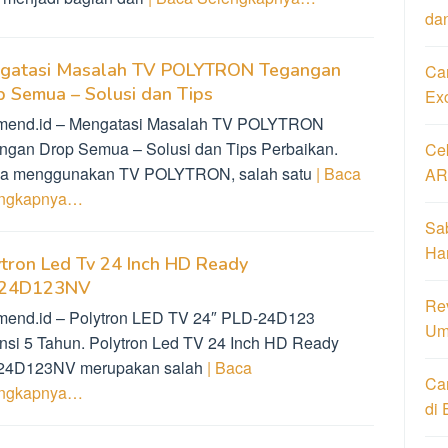
da
gatasi Masalah TV POLYTRON Tegangan
Car
 Semua – Solusi dan Tips
Ex
mend.id – Mengatasi Masalah TV POLYTRON
ngan Drop Semua – Solusi dan Tips Perbaikan.
Ce
ka menggunakan TV POLYTRON, salah satu
| Baca
AR
engkapnya…
Sa
Har
tron Led Tv 24 Inch HD Ready
24D123NV
Re
mend.id – Polytron LED TV 24″ PLD-24D123
Um
nsi 5 Tahun. Polytron Led TV 24 Inch HD Ready
4D123NV merupakan salah
| Baca
Ca
engkapnya…
di 