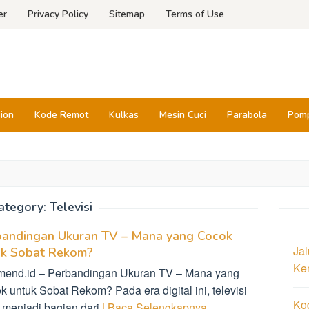
er
Privacy Policy
Sitemap
Terms of Use
sion
Kode Remot
Kulkas
Mesin Cuci
Parabola
Pomp
ategory:
Televisi
bandingan Ukuran TV – Mana yang Cocok
Jal
uk Sobat Rekom?
Ke
mend.id – Perbandingan Ukuran TV – Mana yang
 untuk Sobat Rekom? Pada era digital ini, televisi
Ko
h menjadi bagian dari
| Baca Selengkapnya…