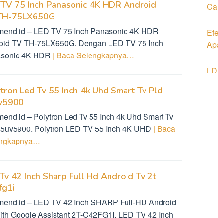
 TV 75 Inch Panasonic 4K HDR Android
Ca
TH-75LX650G
mend.id – LED TV 75 Inch Panasonic 4K HDR
Ef
oid TV TH-75LX650G. Dengan LED TV 75 Inch
Ap
sonic 4K HDR
| Baca Selengkapnya…
LD
tron Led Tv 55 Inch 4k Uhd Smart Tv Pld
v5900
mend.id – Polytron Led Tv 55 Inch 4k Uhd Smart Tv
55uv5900. Polytron LED TV 55 Inch 4K UHD
| Baca
engkapnya…
Tv 42 Inch Sharp Full Hd Android Tv 2t
fg1i
mend.id – LED TV 42 Inch SHARP Full-HD Android
ith Google Assistant 2T-C42FG1I. LED TV 42 Inch