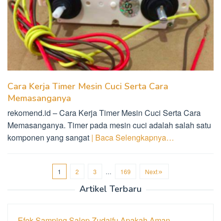
Cara Kerja Timer Mesin Cuci Serta Cara
Memasanganya
rekomend.id – Cara Kerja Timer Mesin Cuci Serta Cara
Memasanganya. Timer pada mesin cuci adalah salah satu
komponen yang sangat
| Baca Selengkapnya…
1
2
3
…
169
Next
Artikel Terbaru
Efek Samping Salep Zudaifu Apakah Aman