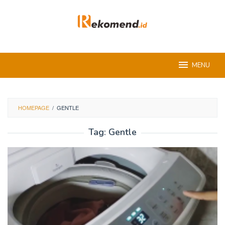
Skip
to
content
MENU
HOMEPAGE
/
GENTLE
Tag:
Gentle