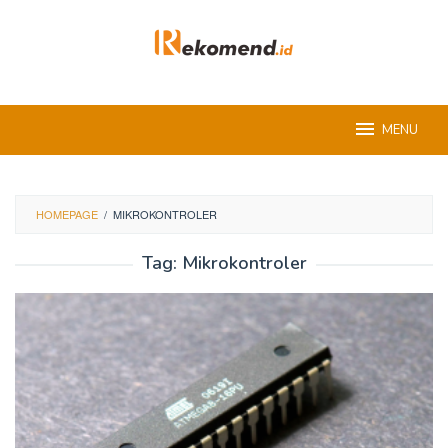
Skip
to
content
MENU
HOMEPAGE
/
MIKROKONTROLER
Tag:
Mikrokontroler