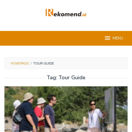
Skip
to
content
MENU
HOMEPAGE
/
TOUR GUIDE
Tag:
Tour Guide