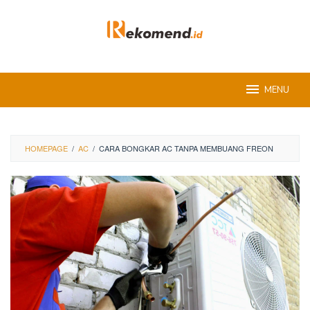
Skip
to
content
MENU
HOMEPAGE
/
AC
/
CARA BONGKAR AC TANPA MEMBUANG FREON