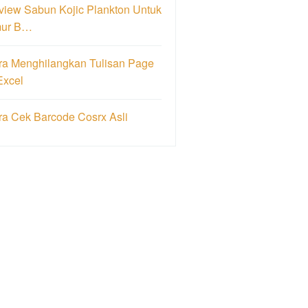
view Sabun Kojic Plankton Untuk
ur B…
ra Menghilangkan Tulisan Page
Excel
ra Cek Barcode Cosrx Asli