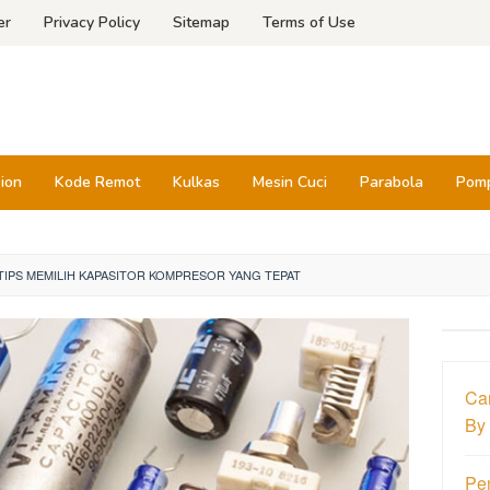
er
Privacy Policy
Sitemap
Terms of Use
sion
Kode Remot
Kulkas
Mesin Cuci
Parabola
Pomp
TIPS MEMILIH KAPASITOR KOMPRESOR YANG TEPAT
Ca
By
Pe