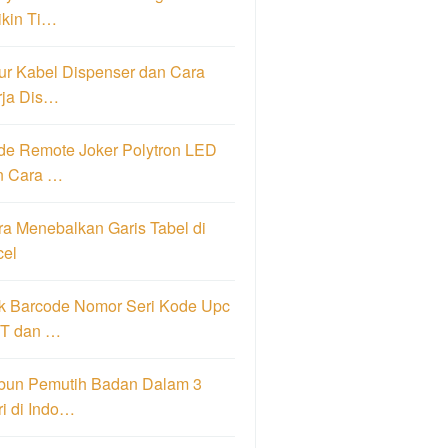
ikin Ti…
ur Kabel Dispenser dan Cara
rja Dis…
de Remote Joker Polytron LED
n Cara …
a Menebalkan Garis Tabel di
cel
k Barcode Nomor Seri Kode Upc
T dan …
bun Pemutih Badan Dalam 3
i di Indo…