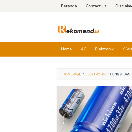
Skip
Beranda
Contact Us
Disclaim
to
content
Home
AC
Elektronik
K Vi
HOMEPAGE
/
ELEKTRONIK
/
FUNGSI DAN 