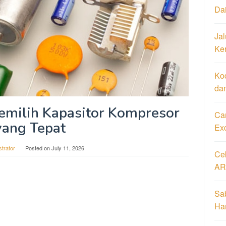
Da
Jal
Ke
Ko
da
emilih Kapasitor Kompresor
Car
yang Tepat
Ex
strator
Posted on
July 11, 2026
Ce
AR
Sa
Har