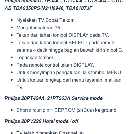
Philips chassis CTE-AA – CTG-AA – CTS-AA – CTU-
AB TDA9350PS/N2/1I0946, TDA6107JF
Nyalakan TV Sobat Rekom.
Mengatur saluran 75.
Tekan dan tahan tombol DISPLAY pada TV.
Tekan dan tahan tombol SELECT pada remote
selama 4 detik hingga bagian bawah kiri simbol C.
Lepaskan tombol.
Pada remote control tekan DISPLAY.
Untuk menyimpan pengaturan, klik tombol MENU.
Untuk keluar lengkap dari menu layanan, matikan
TV.
Philips 20PT424A, 21PT263A Service mode
Short circuit pin 1 EEPROM (24C08) ke ground.
Philips 20PV220 Hotel mode / off
TV telah ditetapkan Channel 38.