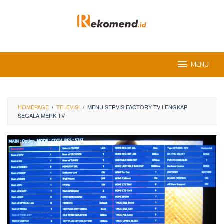
Skip
to
content
MENU
HOMEPAGE
/
TELEVISI
/
MENU SERVIS FACTORY TV LENGKAP
SEGALA MERK TV