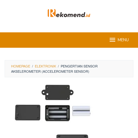
Skip
to
content
MENU
HOMEPAGE
/
ELEKTRONIK
/
PENGERTIAN SENSOR
AKSELEROMETER (ACCELEROMETER SENSOR)