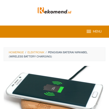
Skip
to
content
MENU
HOMEPAGE
/
ELEKTRONIK
/
PENGISIAN BATERAI NIRKABEL
(WIRELESS BATTERY CHARGING)