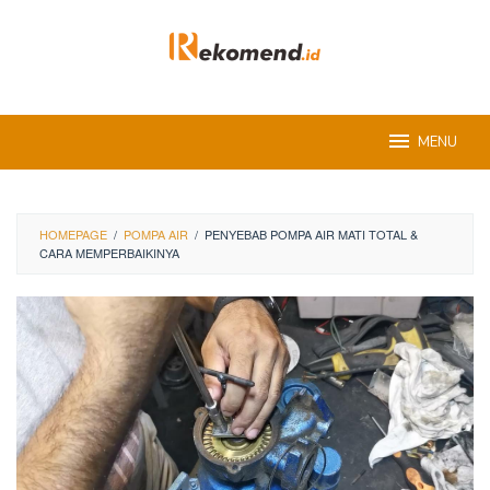
Skip
to
content
MENU
HOMEPAGE
/
POMPA AIR
/
PENYEBAB POMPA AIR MATI TOTAL &
CARA MEMPERBAIKINYA