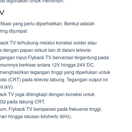
dapat digunakan untuk menonton.
TV
ikasi yang perlu diperhatikan. Berikut adalah
ing dijumpai:
ack TV terhubung melalui koneksi solder atau
dengan papan sirkuit lain di dalam televisi.
egangan input Flyback TV bervariasi tergantung pada
mumnya berkisar antara 12V hingga 24V DC.
menghasilkan tegangan tinggi yang diperlukan untuk
oda (CRT) pada televisi tabung. Tegangan output ini
t (kV).
ck TV juga dilengkapi dengan koneksi untuk
 G2 pada tabung CRT.
m, Flyback TV beroperasi pada frekuensi tinggi,
an hingga ratusan kilohertz (kHz).