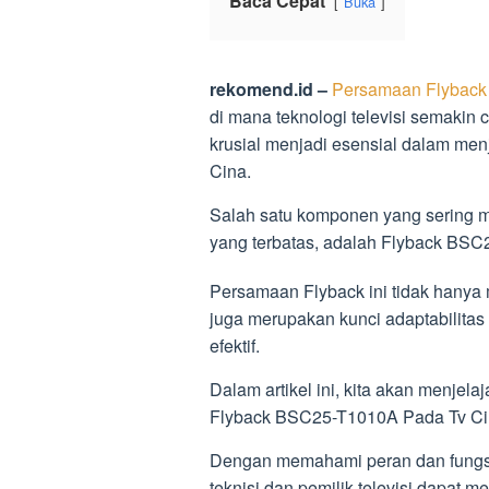
Baca Cepat
Buka
rekomend.id –
Persamaan Flyback
di mana teknologi televisi semak
krusial menjadi esensial dalam men
Cina.
Salah satu komponen yang sering me
yang terbatas, adalah Flyback BSC
Persamaan Flyback ini tidak hanya me
juga merupakan kunci adaptabilitas
efektif.
Dalam artikel ini, kita akan menj
Flyback BSC25-T1010A Pada Tv Ci
Dengan memahami peran dan fungsi
teknisi dan pemilik televisi dapat 