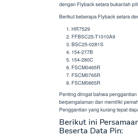
dengan Flyback setara bukanlah pil
Berikut beberapa Flyback setara d
HR7529
FFBSC25-T1010A9
BSC25-0281S
154-277B
154-280C
FSCM0465R
FSCM0765R
FSCM0865R
Penting diingat bahwa penggantian 
berpengalaman dan memiliki pemah
Penggantian yang kurang tepat dap
Berikut ini Persama
Beserta Data Pin: