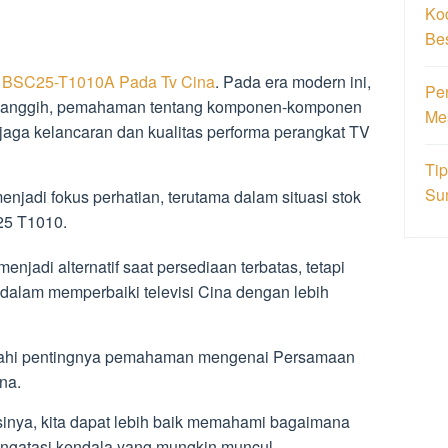
Ko
Be
 BSC25-T1010A Pada Tv Cina
. Pada era modern ini,
Pe
in canggih, pemahaman tentang komponen-komponen
Me
jaga kelancaran dan kualitas performa perangkat TV
Ti
Su
njadi fokus perhatian, terutama dalam situasi stok
25 T1010.
njadi alternatif saat persediaan terbatas, tetapi
 dalam memperbaiki televisi Cina dengan lebih
elajahi pentingnya pemahaman mengenai Persamaan
na.
nya, kita dapat lebih baik memahami bagaimana
mengatasi kendala yang mungkin muncul.