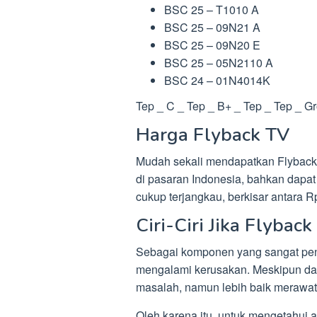
BSC 25 – T1010 A
BSC 25 – 09N21 A
BSC 25 – 09N20 E
BSC 25 – 05N2110 A
BSC 24 – 01N4014K
Tep _ C _ Tep _ B+ _ Tep _ Tep _ G
Harga Flyback TV
Mudah sekali mendapatkan Flyback
di pasaran Indonesia, bahkan dapat
cukup terjangkau, berkisar antara R
Ciri-Ciri Jika Flybac
Sebagai komponen yang sangat pent
mengalami kerusakan. Meskipun dapa
masalah, namun lebih baik merawat
Oleh karena itu, untuk mengetahui 