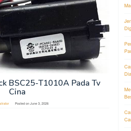
Ma
Jen
Di
Pe
Pa
Ca
Di
ck BSC25-T1010A Pada Tv
Men
Cina
Be
strator
Posted on
June 3, 2026
Car
Ca