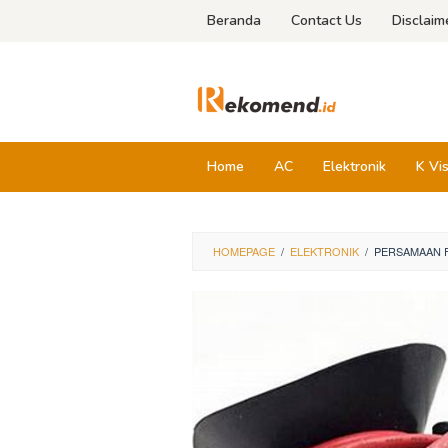
Skip
Beranda
Contact Us
Disclaim
to
content
Home
AC
Elektronik
K Vi
HOMEPAGE
/
ELEKTRONIK
/
PERSAMAAN F