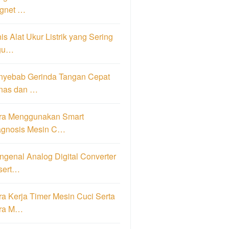
gnet …
is Alat Ukur Listrik yang Sering
gu…
nyebab Gerinda Tangan Cepat
nas dan …
ra Menggunakan Smart
agnosis Mesin C…
genal Analog Digital Converter
sert…
a Kerja Timer Mesin Cuci Serta
ra M…