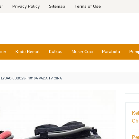
er
Privacy Policy
Sitemap
Terms of Use
sion
Kode Remot
Kulkas
Mesin Cuci
Parabola
Pomp
LYBACK BSC25-T1010A PADA TV CINA
Ke
Ch
Pen