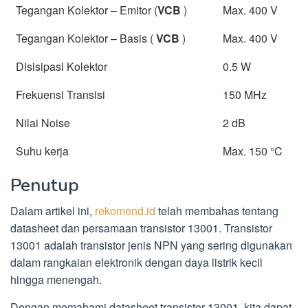
Tegangan Kolektor – Emitor (
V
CB
)
Max. 400 V
Tegangan Kolektor – Basis (
V
CB
)
Max. 400 V
Disisipasi Kolektor
0.5 W
Frekuensi Transisi
150 MHz
Nilai Noise
2 dB
Suhu kerja
Max. 150 °C
Penutup
Dalam artikel ini,
rekomend.id
telah membahas tentang
datasheet dan persamaan transistor 13001. Transistor
13001 adalah transistor jenis NPN yang sering digunakan
dalam rangkaian elektronik dengan daya listrik kecil
hingga menengah.
Dengan memahami datasheet transistor 13001, kita dapat