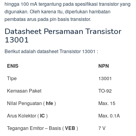
hingga 100 mA tergantung pada spesifikasi transistor yang
digunakan. Oleh karena itu, diperlukan hambatan
pembatas arus pada pin basis transistor.
Datasheet Persamaan Transistor
13001
Berikut adalah datasheet Transistor 13001 :
ENIS
NPN
Tipe
13001
Kemasan Paket
TO-92
Nilai Penguatan (
h
fe
)
Max. 15
Arus Kolektor (
I
C
)
Max. 0.1A
Tegangan Emitor – Basis (
V
EB
)
7 V