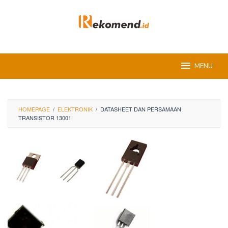
Skip
to
content
MENU
HOMEPAGE
/
ELEKTRONIK
/
DATASHEET DAN PERSAMAAN
TRANSISTOR 13001