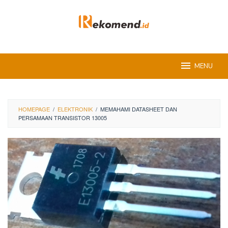
Skip
to
content
MENU
HOMEPAGE
/
ELEKTRONIK
/
MEMAHAMI DATASHEET DAN
PERSAMAAN TRANSISTOR 13005