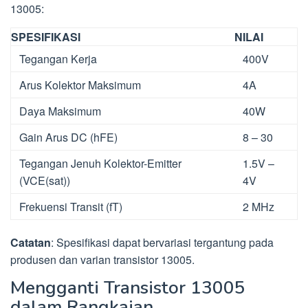
13005:
SPESIFIKASI
NILAI
Tegangan Kerja
400V
Arus Kolektor Maksimum
4A
Daya Maksimum
40W
Gain Arus DC (hFE)
8 – 30
Tegangan Jenuh Kolektor-Emitter
1.5V –
(VCE(sat))
4V
Frekuensi Transit (fT)
2 MHz
Catatan
: Spesifikasi dapat bervariasi tergantung pada
produsen dan varian transistor 13005.
Mengganti Transistor 13005
dalam Rangkaian