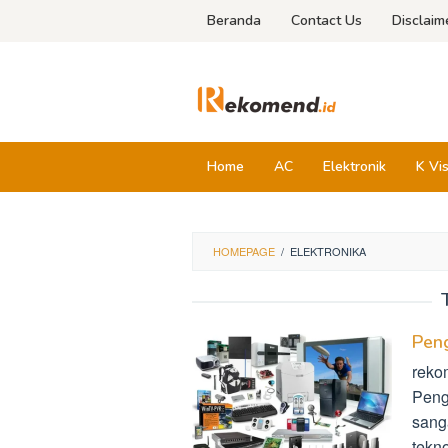
Skip
Beranda
Contact Us
Disclaim
to
content
Home
AC
Elektronik
K Vi
HOMEPAGE
/
ELEKTRONIKA
Peng
rekom
Peng
sang
tekn