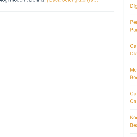
Di
Pe
Pa
Ca
Di
Men
Be
Car
Ca
Ko
Be