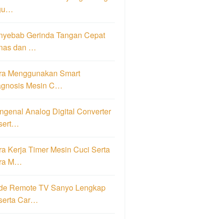
gu…
nyebab Gerinda Tangan Cepat
nas dan …
ra Menggunakan Smart
agnosis Mesin C…
genal Analog Digital Converter
sert…
a Kerja Timer Mesin Cuci Serta
ra M…
de Remote TV Sanyo Lengkap
serta Car…