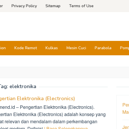
er
Privacy Policy
Sitemap
Terms of Use
sion
Kode Remot
Kulkas
Mesin Cuci
Parabola
Pomp
Tag:
elektronika
ertian Elektronika (Electronics)
Pen
end.id – Pengertian Elektronika (Electronics).
Ma
ertian Elektronika (Electronics) adalah konsep yang
at relevan dan mendalam dalam perkembangan
Jen
ologi modern. Definisi
| Baca Selengkapnya…