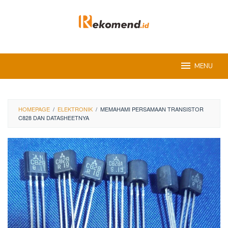
Skip
to
content
MENU
HOMEPAGE
/
ELEKTRONIK
/
MEMAHAMI PERSAMAAN TRANSISTOR
C828 DAN DATASHEETNYA