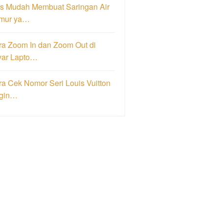
ps Mudah Membuat Saringan Air
mur ya…
ra Zoom In dan Zoom Out di
yar Lapto…
a Cek Nomor Seri Louis Vuitton
igin…