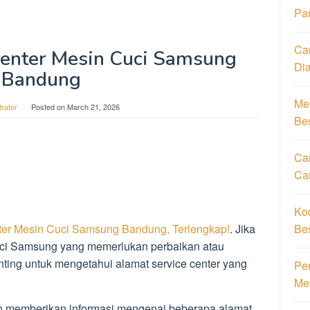
Pa
Ca
Center Mesin Cuci Samsung
Di
Bandung
Men
trator
Posted on
March 21, 2026
Be
Car
Ca
Ko
Be
ter Mesin Cuci Samsung Bandung, Terlengkap!
. Jika
ci Samsung yang memerlukan perbaikan atau
ting untuk mengetahui alamat service center yang
Pe
Me
 memberikan informasi mengenai beberapa alamat