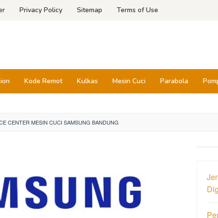
er
Privacy Policy
Sitemap
Terms of Use
sion
Kode Remot
Kulkas
Mesin Cuci
Parabola
Pomp
ICE CENTER MESIN CUCI SAMSUNG BANDUNG
Jen
Di
Pe