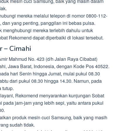
oduk mesin cuci Samsung, baik yang masih dalam
ak.
bungi mereka melalui telepon di nomor 0800-112-
, dan yang penting, panggilan ini bebas pulsa.
menghubungi mereka terlebih dahulu untuk
at Rekomend dapat diperbaiki di lokasi tersebut.
r – Cimahi
 Amir Mahmud No. 423 (d/h Jalan Raya Cibabat)
hi, Jawa Barat, Indonesia, dengan Kode Pos 40522.
 pada hari Senin hingga Jumat, mulai pukul 08.30
abtu dari pukul 08.30 hingga 14.30. Namun, pada
 tutup.
dilayani, Rekomend menyarankan kunjungan Sobat
i pada jam-jam yang lebih sepi, yaitu antara pukul
00.
aikan produk mesin cuci Samsung, baik yang masih
ang sudah tidak.