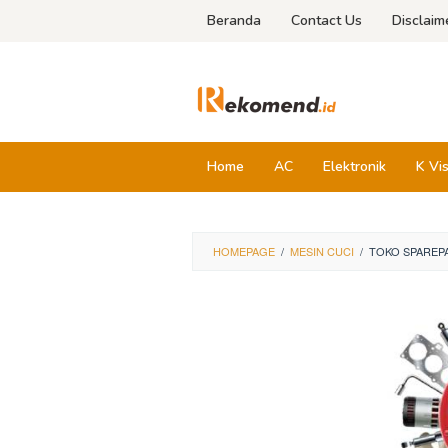
Skip
Beranda
Contact Us
Disclaim
to
content
Home
AC
Elektronik
K Vi
HOMEPAGE
/
MESIN CUCI
/
TOKO SPAREPA