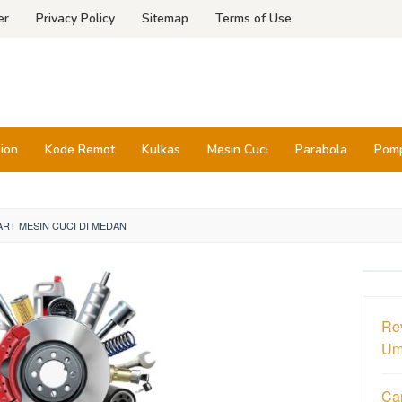
er
Privacy Policy
Sitemap
Terms of Use
sion
Kode Remot
Kulkas
Mesin Cuci
Parabola
Pomp
RT MESIN CUCI DI MEDAN
Re
Um
Ca