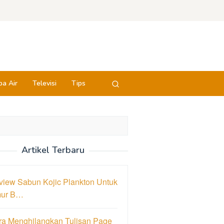
a Air
Televisi
Tips
Artikel Terbaru
view Sabun Kojic Plankton Untuk
ur B…
ra Menghilangkan Tulisan Page