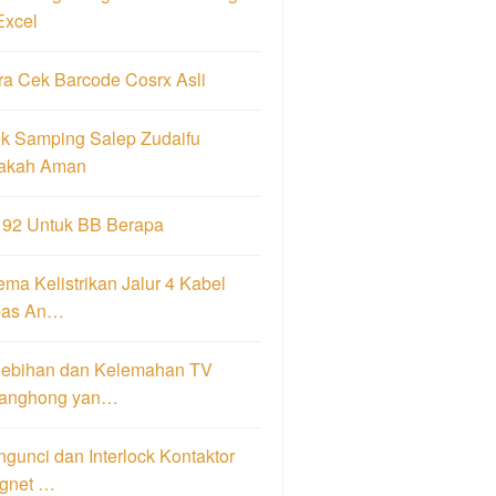
Excel
ra Cek Barcode Cosrx Asli
ek Samping Salep Zudaifu
akah Aman
 92 Untuk BB Berapa
ma Kelistrikan Jalur 4 Kabel
pas An…
lebihan dan Kelemahan TV
anghong yan…
gunci dan Interlock Kontaktor
gnet …