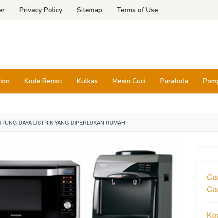
er
Privacy Policy
Sitemap
Terms of Use
sion
Kode Remot
Kulkas
Mesin Cuci
Parabola
Pomp
TUNG DAYA LISTRIK YANG DIPERLUKAN RUMAH
Car
Ca
Ko