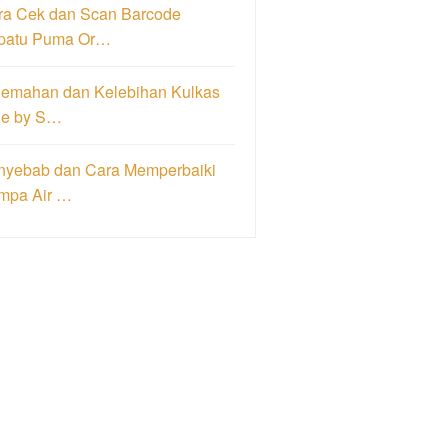
ra Cek dan Scan Barcode
patu Puma Or…
lemahan dan Kelebihan Kulkas
de by S…
nyebab dan Cara Memperbaiki
mpa Air …