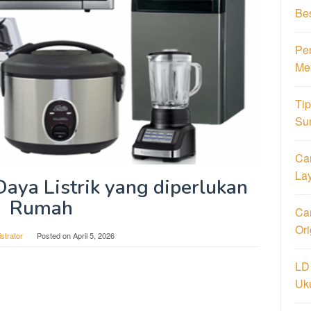
Be
Pe
Me
Ti
Su
Ca
La
aya Listrik yang diperlukan
Rumah
Car
Or
strator
Posted on
April 5, 2026
LD
Uk