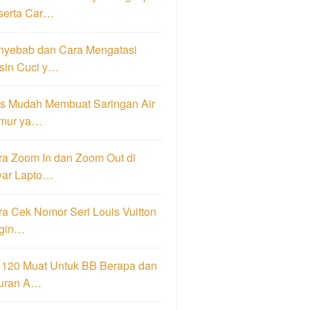
serta Car…
nyebab dan Cara Mengatasi
sin Cuci y…
ps Mudah Membuat Saringan Air
mur ya…
ra Zoom In dan Zoom Out di
yar Lapto…
a Cek Nomor Seri Louis Vuitton
igin…
 120 Muat Untuk BB Berapa dan
uran A…