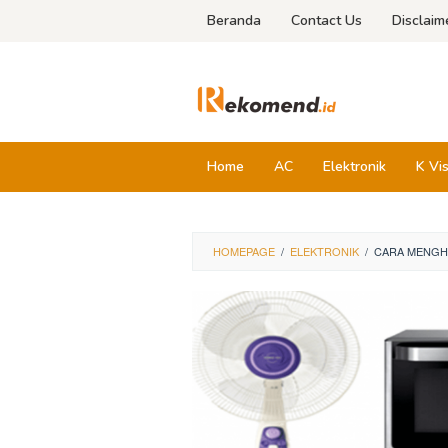
Skip
Beranda
Contact Us
Disclaim
to
content
Home
AC
Elektronik
K Vi
HOMEPAGE
/
ELEKTRONIK
/
CARA MENGHI