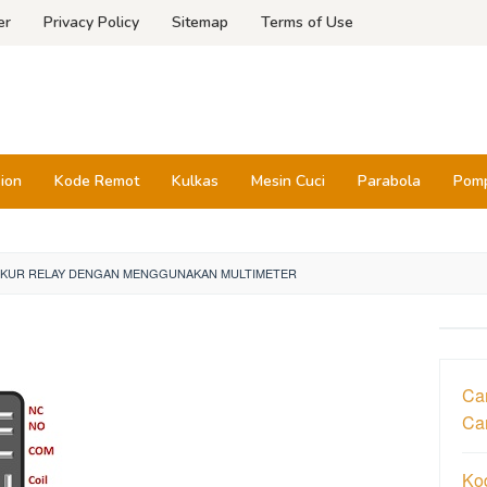
er
Privacy Policy
Sitemap
Terms of Use
sion
Kode Remot
Kulkas
Mesin Cuci
Parabola
Pomp
KUR RELAY DENGAN MENGGUNAKAN MULTIMETER
Car
Ca
Ko