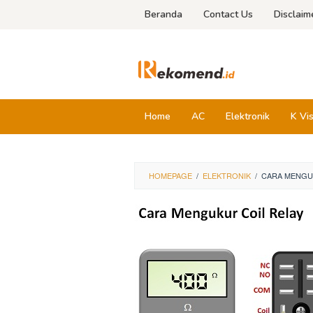
Skip
Beranda
Contact Us
Disclaim
to
content
Home
AC
Elektronik
K Vi
HOMEPAGE
/
ELEKTRONIK
/
CARA MENGU