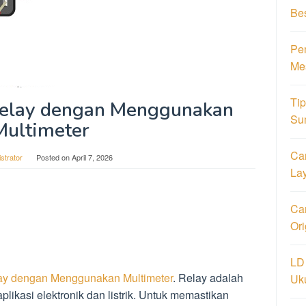
Be
Pe
Me
Ti
elay dengan Menggunakan
Su
Multimeter
Ca
strator
Posted on
April 7, 2026
La
Car
Or
LD
ay dengan Menggunakan Multimeter
. Relay adalah
Uk
ikasi elektronik dan listrik. Untuk memastikan