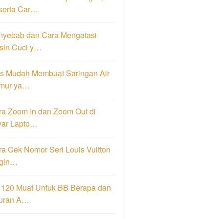
serta Car…
nyebab dan Cara Mengatasi
sin Cuci y…
ps Mudah Membuat Saringan Air
mur ya…
ra Zoom In dan Zoom Out di
yar Lapto…
a Cek Nomor Seri Louis Vuitton
igin…
 120 Muat Untuk BB Berapa dan
uran A…