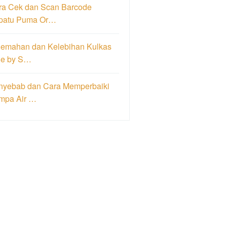
ra Cek dan Scan Barcode
patu Puma Or…
lemahan dan Kelebihan Kulkas
de by S…
nyebab dan Cara Memperbaiki
mpa Air …