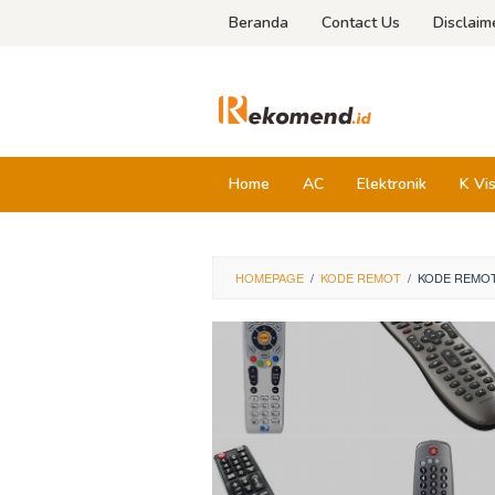
Skip
Beranda
Contact Us
Disclaim
to
content
Home
AC
Elektronik
K Vi
HOMEPAGE
/
KODE REMOT
/
KODE REMOT