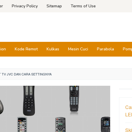
er
Privacy Policy
Sitemap
Terms of Use
sion
Kode Remot
Kulkas
Mesin Cuci
Parabola
Pomp
 TV JVC DAN CARA SETTINGNYA
Ca
LE
Sk