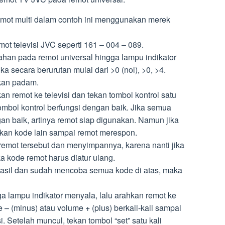
mot multi dalam contoh ini menggunakan merek
emot televisi JVC seperti 161 – 004 – 089.
ahan pada remot universal hingga lampu indikator
a secara berurutan mulai dari >0 (nol), >0, >4.
akan padam.
n remot ke televisi dan tekan tombol kontrol satu
mbol kontrol berfungsi dengan baik. Jika semua
an baik, artinya remot siap digunakan. Namun jika
kan kode lain sampai remot merespon.
remot tersebut dan menyimpannya, karena nanti jika
ka kode remot harus diatur ulang.
rhasil dan sudah mencoba semua kode di atas, maka
ga lampu indikator menyala, lalu arahkan remot ke
 – (minus) atau volume + (plus) berkali-kali sampai
i. Setelah muncul, tekan tombol “set” satu kali