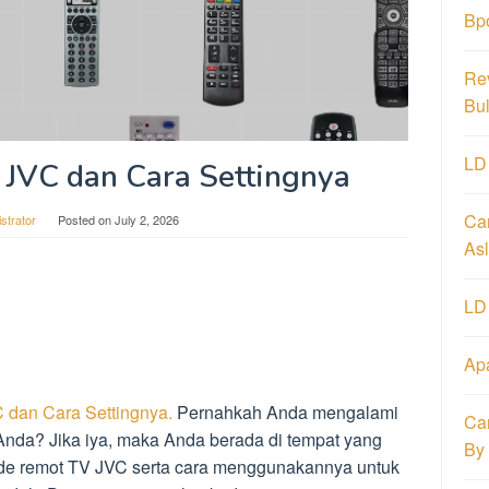
Bp
Re
Bu
LD
JVC dan Cara Settingnya
Ca
strator
Posted on
July 2, 2026
Asl
LD
Ap
dan Cara Settingnya.
Pernahkah Anda mengalami
Ca
nda? Jika iya, maka Anda berada di tempat yang
By
kode remot TV JVC serta cara menggunakannya untuk