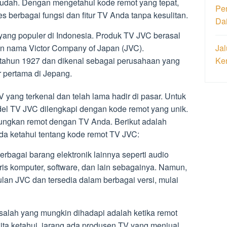
udah. Dengan mengetahui kode remot yang tepat,
Pe
berbagai fungsi dan fitur TV Anda tanpa kesulitan.
Da
yang populer di Indonesia. Produk TV JVC berasal
Jal
n nama Victor Company of Japan (JVC).
Ke
k tahun 1927 dan dikenal sebagai perusahaan yang
 pertama di Jepang.
yang terkenal dan telah lama hadir di pasar. Untuk
l TV JVC dilengkapi dengan kode remot yang unik.
ungkan remot dengan TV Anda. Berikut adalah
da ketahui tentang kode remot TV JVC:
rbagai barang elektronik lainnya seperti audio
oris komputer, software, dan lain sebagainya. Namun,
ulan JVC dan tersedia dalam berbagai versi, mulai
salah yang mungkin dihadapi adalah ketika remot
kita ketahui, jarang ada produsen TV yang menjual