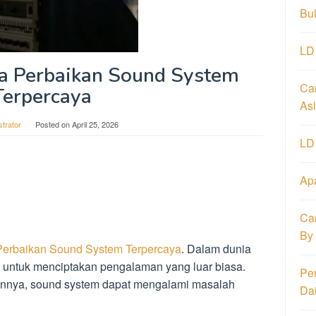
Bu
LD
a Perbaikan Sound System
Ca
Terpercaya
Asl
strator
Posted on
April 25, 2026
LD
Ap
Ca
By
erbaikan Sound System Terpercaya
. Dalam dunia
ci untuk menciptakan pengalaman yang luar biasa.
Pe
ainnya, sound system dapat mengalami masalah
Da