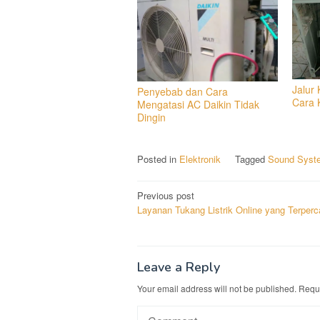
Jalur
Penyebab dan Cara
Cara 
Mengatasi AC Daikin Tidak
Dingin
Posted in
Elektronik
Tagged
Sound Syst
Post
Previous post
Layanan Tukang Listrik Online yang Terper
navigation
Leave a Reply
Your email address will not be published.
Requi