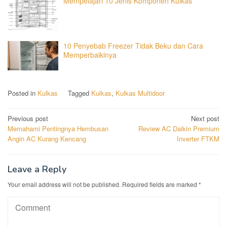
Mempelajari 10 Jenis Komponen Kulkas
10 Penyebab Freezer Tidak Beku dan Cara
Memperbaikinya
Posted in
Kulkas
Tagged
Kulkas
,
Kulkas Multidoor
Post
Previous post
Next post
Memahami Pentingnya Hembusan
Review AC Daikin Premium
navigation
Angin AC Kurang Kencang
Inverter FTKM
Leave a Reply
Your email address will not be published.
Required fields are marked
*