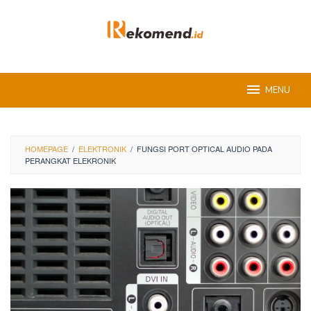
Skip
to
content
MENU
HOMEPAGE
/
ELEKTRONIK
/
FUNGSI PORT OPTICAL AUDIO PADA
PERANGKAT ELEKRONIK