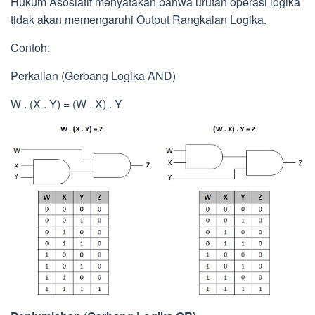
Hukum Asosiatif menyatakan bahwa urutan operasi logika
tidak akan memengaruhi Output Rangkaian Logika.
Contoh:
Perkalian (Gerbang Logika AND)
W . (X . Y) = (W . X) . Y