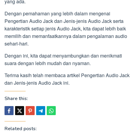
yang ada.
Dengan pemahaman yang lebih dalam mengenai
Pengertian Audio Jack dan Jenis-jenis Audio Jack serta
karakteristik setiap jenis Audio Jack, kita dapat lebih baik
memilih dan memanfaatkannya dalam pengalaman audio
sehari-hari.
Dengan ini, kita dapat menyambungkan dan menikmati
suara dengan lebih mudah dan nyaman.
Terima kasih telah membaca artikel Pengertian Audio Jack
dan Jenis-jenis Audio Jack ini.
Share this:
Related posts: