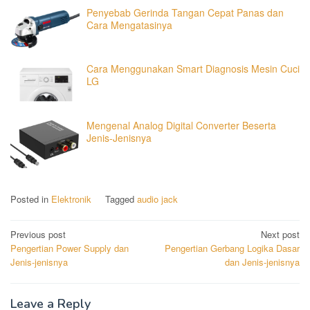
Penyebab Gerinda Tangan Cepat Panas dan
Cara Mengatasinya
Cara Menggunakan Smart Diagnosis Mesin Cuci
LG
Mengenal Analog Digital Converter Beserta
Jenis-Jenisnya
Posted in
Elektronik
Tagged
audio jack
Post
Previous post
Next post
Pengertian Power Supply dan
Pengertian Gerbang Logika Dasar
navigation
Jenis-jenisnya
dan Jenis-jenisnya
Leave a Reply