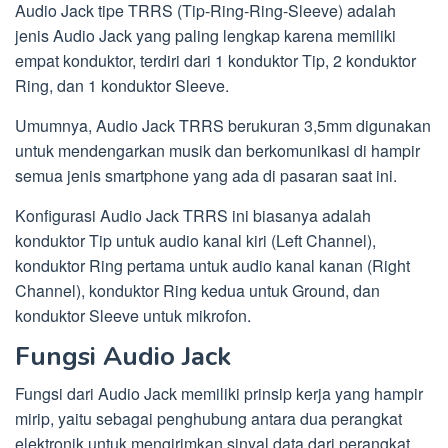
Audio Jack tipe TRRS (Tip-Ring-Ring-Sleeve) adalah
jenis Audio Jack yang paling lengkap karena memiliki
empat konduktor, terdiri dari 1 konduktor Tip, 2 konduktor
Ring, dan 1 konduktor Sleeve.
Umumnya, Audio Jack TRRS berukuran 3,5mm digunakan
untuk mendengarkan musik dan berkomunikasi di hampir
semua jenis smartphone yang ada di pasaran saat ini.
Konfigurasi Audio Jack TRRS ini biasanya adalah
konduktor Tip untuk audio kanal kiri (Left Channel),
konduktor Ring pertama untuk audio kanal kanan (Right
Channel), konduktor Ring kedua untuk Ground, dan
konduktor Sleeve untuk mikrofon.
Fungsi Audio Jack
Fungsi dari Audio Jack memiliki prinsip kerja yang hampir
mirip, yaitu sebagai penghubung antara dua perangkat
elektronik untuk mengirimkan sinyal data dari perangkat