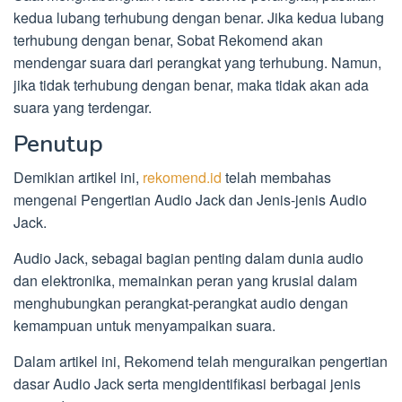
kedua lubang terhubung dengan benar. Jika kedua lubang
terhubung dengan benar, Sobat Rekomend akan
mendengar suara dari perangkat yang terhubung. Namun,
jika tidak terhubung dengan benar, maka tidak akan ada
suara yang terdengar.
Penutup
Demikian artikel ini,
rekomend.id
telah membahas
mengenai Pengertian Audio Jack dan Jenis-jenis Audio
Jack.
Audio Jack, sebagai bagian penting dalam dunia audio
dan elektronika, memainkan peran yang krusial dalam
menghubungkan perangkat-perangkat audio dengan
kemampuan untuk menyampaikan suara.
Dalam artikel ini, Rekomend telah menguraikan pengertian
dasar Audio Jack serta mengidentifikasi berbagai jenis