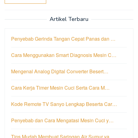
Artikel Terbaru
Penyebab Gerinda Tangan Cepat Panas dan …
Cara Menggunakan Smart Diagnosis Mesin C…
Mengenal Analog Digital Converter Besert…
Cara Kerja Timer Mesin Cuci Serta Cara M…
Kode Remote TV Sanyo Lengkap Beserta Car…
Penyebab dan Cara Mengatasi Mesin Cuci y…
Tips Mudah Membuat Saringan Air Sumur ya…