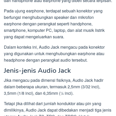
dari handphone atau earphone yang dibeli secara terpisah.
Pada ujung earphone, terdapat sebuah konektor yang
berfungsi menghubungkan speaker dan mikrofon
earphone dengan perangkat seperti handphone,
smartphone, komputer PC, laptop, dan alat musik listrik
yang dapat mengeluarkan suara.
Dalam konteks ini, Audio Jack mengacu pada konektor
yang digunakan untuk menghubungkan earphone atau
headphone dengan perangkat audio tersebut.
Jenis-jenis Audio Jack
Jika mengacu pada dimensi fisiknya, Audio Jack hadir
dalam beberapa ukuran, termasuk 2,5mm (3/32 inci),
3,5mm (1/8 inci), dan 6,35mm (¼ inci).
Tetapi jika dilihat dari jumlah konduktor atau pin yang
dimilikinya, Audio Jack dapat dibedakan menjadi tiga jenis