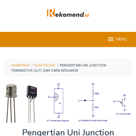
Skip
to
content
MENU
HOMEPAGE
/
ELEKTRONIK
/
PENGERTIAN UNI JUNCTION
TRANSISTOR (UJT) DAN CARA KERJANYA
Pengertian Uni Junction