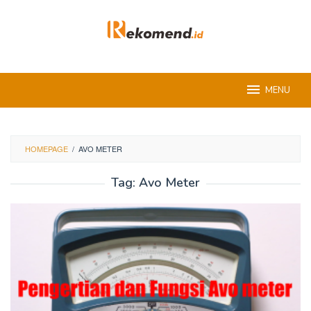
Skip
to
content
MENU
HOMEPAGE
/
AVO METER
Tag:
Avo Meter