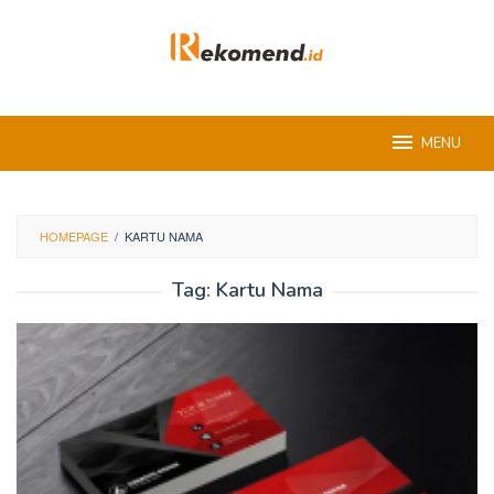
Skip
to
content
MENU
HOMEPAGE
/
KARTU NAMA
Tag:
Kartu Nama