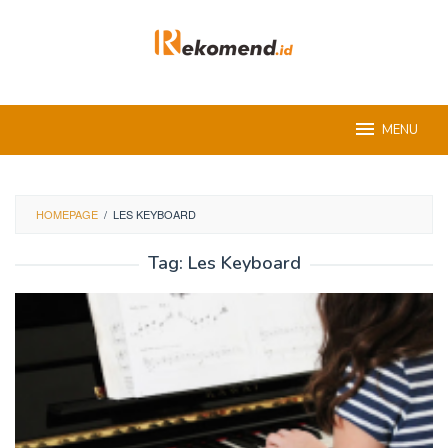
Skip
to
content
MENU
HOMEPAGE
/
LES KEYBOARD
Tag:
Les Keyboard