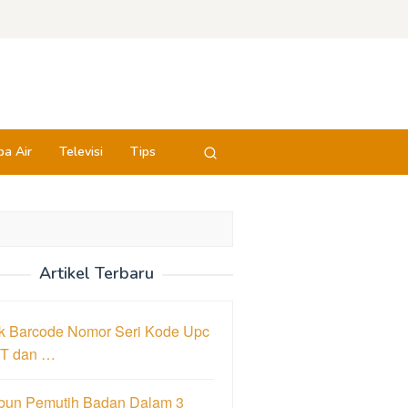
a Air
Televisi
Tips
Artikel Terbaru
k Barcode Nomor Seri Kode Upc
T dan …
bun Pemutih Badan Dalam 3