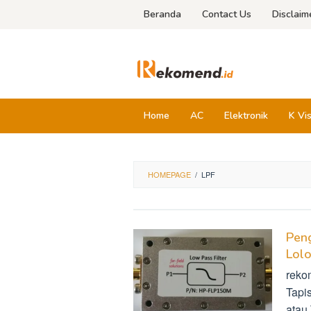
Skip
Beranda
Contact Us
Disclaim
to
content
Home
AC
Elektronik
K Vi
HOMEPAGE
/
LPF
Peng
Lol
reko
Tapi
atau