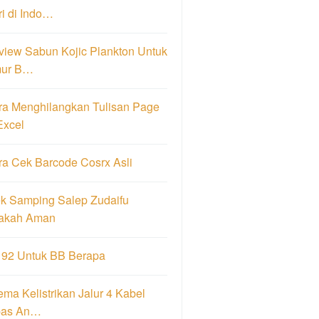
i di Indo…
view Sabun Kojic Plankton Untuk
ur B…
ra Menghilangkan Tulisan Page
Excel
ra Cek Barcode Cosrx Asli
ek Samping Salep Zudaifu
akah Aman
 92 Untuk BB Berapa
ma Kelistrikan Jalur 4 Kabel
pas An…