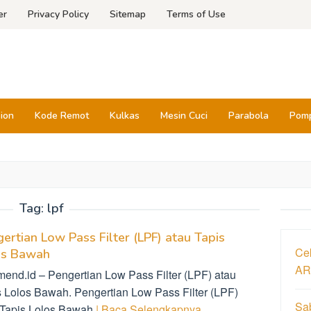
er
Privacy Policy
Sitemap
Terms of Use
sion
Kode Remot
Kulkas
Mesin Cuci
Parabola
Pomp
Tag:
lpf
ertian Low Pass Filter (LPF) atau Tapis
Ce
os Bawah
AR
mend.id – Pengertian Low Pass Filter (LPF) atau
s Lolos Bawah. Pengertian Low Pass Filter (LPF)
Sa
 Tapis Lolos Bawah
| Baca Selengkapnya…