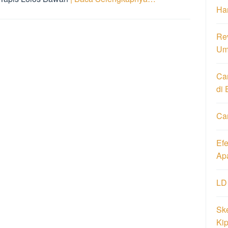
Har
Re
Um
Ca
di 
Ca
Ef
Ap
LD
Ske
Ki