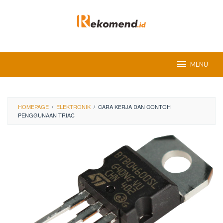
Skip
to
content
MENU
HOMEPAGE
/
ELEKTRONIK
/
CARA KERJA DAN CONTOH
PENGGUNAAN TRIAC