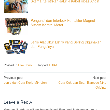
Skema Kelistrikan Jalur 4 Kabel Kipas Angin
Pengunci dan Interlock Kontaktor Magnet
Sistem Kontrol Motor
Jenis Alat Ukur Listrik yang Sering Digunakan
dan Fungsinya
Posted in
Elektronik
Tagged
TRIAC
Post
Previous post
Next post
Jenis dan Cara Kerja Mikrofon
Cara Cek dan Scan Barcode Nike
navigation
Original
Leave a Reply
Your email address will not be published.
Required fields are marked
*