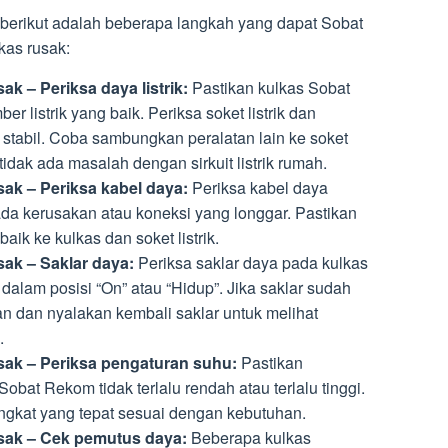
, berikut adalah beberapa langkah yang dapat Sobat
kas rusak:
k – Periksa daya listrik:
Pastikan kulkas Sobat
listrik yang baik. Periksa soket listrik dan
ng stabil. Coba sambungkan peralatan lain ke soket
dak ada masalah dengan sirkuit listrik rumah.
ak – Periksa kabel daya:
Periksa kabel daya
a kerusakan atau koneksi yang longgar. Pastikan
ik ke kulkas dan soket listrik.
ak – Saklar daya:
Periksa saklar daya pada kulkas
dalam posisi “On” atau “Hidup”. Jika saklar sudah
an dan nyalakan kembali saklar untuk melihat
.
sak – Periksa pengaturan suhu:
Pastikan
bat Rekom tidak terlalu rendah atau terlalu tinggi.
ingkat yang tepat sesuai dengan kebutuhan.
sak – Cek pemutus daya:
Beberapa kulkas