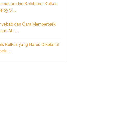
lemahan dan Kelebihan Kulkas
de by S…
nyebab dan Cara Memperbaiki
mpa Air …
is Kulkas yang Harus Diketahui
belu…