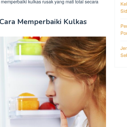
memperbaiki kulkas rusak yang mati total secara
Ke
Si
Cara Memperbaiki Kulkas
Pe
Po
Jen
Se