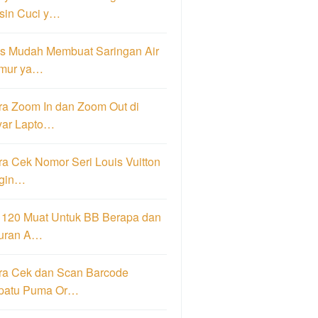
sin Cuci y…
ps Mudah Membuat Saringan Air
mur ya…
ra Zoom In dan Zoom Out di
yar Lapto…
a Cek Nomor Seri Louis Vuitton
igin…
 120 Muat Untuk BB Berapa dan
uran A…
ra Cek dan Scan Barcode
patu Puma Or…