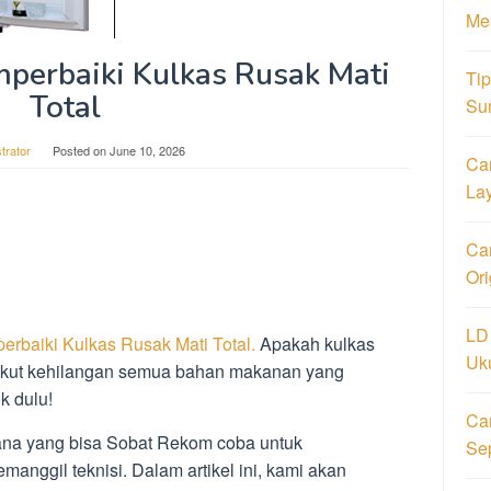
Me
perbaiki Kulkas Rusak Mati
Ti
Total
Su
trator
Posted on
June 10, 2026
Ca
La
Car
Or
LD
rbaiki Kulkas Rusak Mati Total.
Apakah kulkas
Uk
 Takut kehilangan semua bahan makanan yang
k dulu!
Ca
ana yang bisa Sobat Rekom coba untuk
Se
anggil teknisi. Dalam artikel ini, kami akan