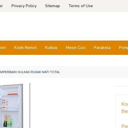
er
Privacy Policy
Sitemap
Terms of Use
sion
Kode Remot
Kulkas
Mesin Cuci
Parabola
Pomp
EMPERBAIKI KULKAS RUSAK MATI TOTAL
Ko
Be
Pe