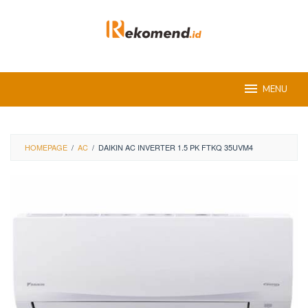
Skip
to
content
MENU
HOMEPAGE
/
AC
/
DAIKIN AC INVERTER 1.5 PK FTKQ 35UVM4