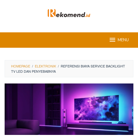
Skip
to
content
MENU
HOMEPAGE
/
ELEKTRONIK
/
REFERENSI BIAYA SERVICE BACKLIGHT
TV LED DAN PENYEBABNYA