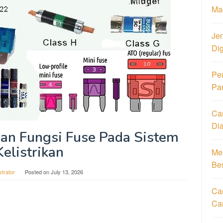
Ma
Jen
Di
Pe
Pa
Ca
Di
dan Fungsi Fuse Pada Sistem
Kelistrikan
Men
Be
strator
Posted on
July 13, 2026
Car
Ca