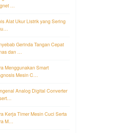
gnet …
is Alat Ukur Listrik yang Sering
gu…
nyebab Gerinda Tangan Cepat
nas dan …
ra Menggunakan Smart
agnosis Mesin C…
genal Analog Digital Converter
sert…
a Kerja Timer Mesin Cuci Serta
ra M…