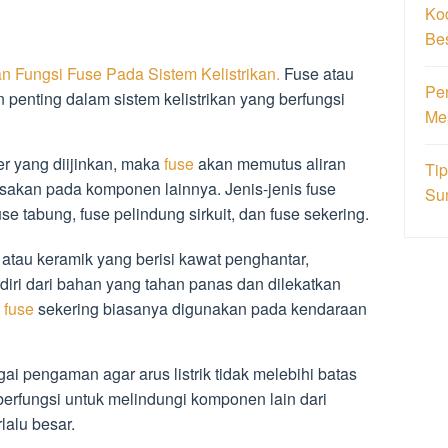
Ko
Be
an Fungsi Fuse Pada Sistem Kelistrikan.
Fuse atau
Pe
 penting dalam sistem kelistrikan yang berfungsi
Me
per yang diijinkan, maka
fuse
akan memutus aliran
Ti
usakan pada komponen lainnya. Jenis-jenis fuse
Su
e tabung, fuse pelindung sirkuit, dan fuse sekering.
a atau keramik yang berisi kawat penghantar,
rdiri dari bahan yang tahan panas dan dilekatkan
n
fuse
sekering biasanya digunakan pada kendaraan
ai pengaman agar arus listrik tidak melebihi batas
a berfungsi untuk melindungi komponen lain dari
rlalu besar.