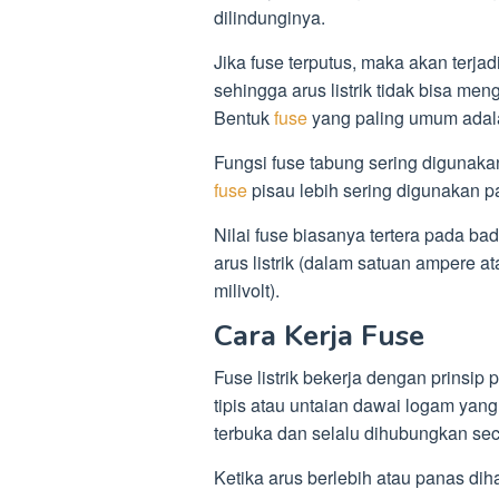
dilindunginya.
Jika fuse terputus, maka akan terjadi
sehingga arus listrik tidak bisa me
Bentuk
fuse
yang paling umum adala
Fungsi fuse tabung sering digunaka
fuse
pisau lebih sering digunakan p
Nilai fuse biasanya tertera pada bada
arus listrik (dalam satuan ampere a
milivolt).
Cara Kerja Fuse
Fuse listrik bekerja dengan prinsip
tipis atau untaian dawai logam yang
terbuka dan selalu dihubungkan seca
Ketika arus berlebih atau panas dihas