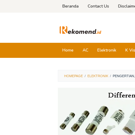
Skip
Beranda
Contact Us
Disclaim
to
content
Home
AC
Elektronik
K Vi
HOMEPAGE
/
ELEKTRONIK
/
PENGERTIAN,