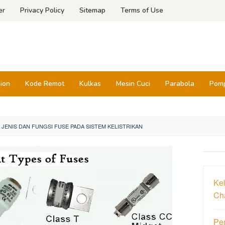
er
Privacy Policy
Sitemap
Terms of Use
sion
Kode Remot
Kulkas
Mesin Cuci
Parabola
Pomp
 JENIS DAN FUNGSI FUSE PADA SISTEM KELISTRIKAN
Ke
Ch
Pen