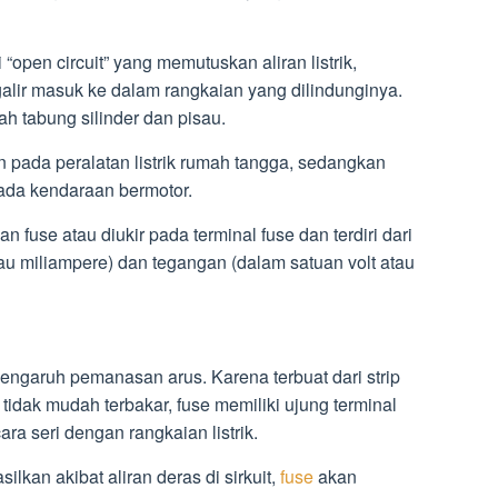
 “open circuit” yang memutuskan aliran listrik,
ngalir masuk ke dalam rangkaian yang dilindunginya.
h tabung silinder dan pisau.
n pada peralatan listrik rumah tangga, sedangkan
ada kendaraan bermotor.
n fuse atau diukir pada terminal fuse dan terdiri dari
tau miliampere) dan tegangan (dalam satuan volt atau
 pengaruh pemanasan arus. Karena terbuat dari strip
 tidak mudah terbakar, fuse memiliki ujung terminal
ra seri dengan rangkaian listrik.
ilkan akibat aliran deras di sirkuit,
fuse
akan