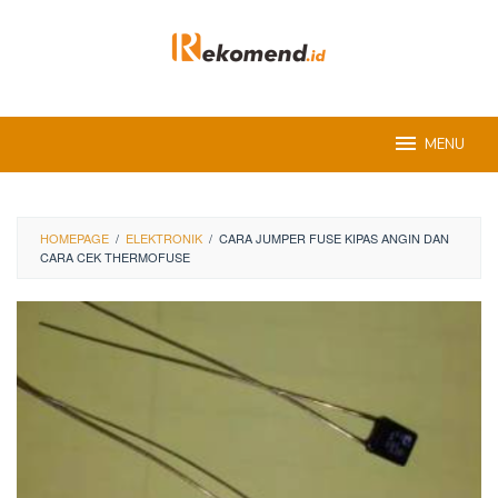
Skip
to
content
MENU
HOMEPAGE
/
ELEKTRONIK
/
CARA JUMPER FUSE KIPAS ANGIN DAN
CARA CEK THERMOFUSE