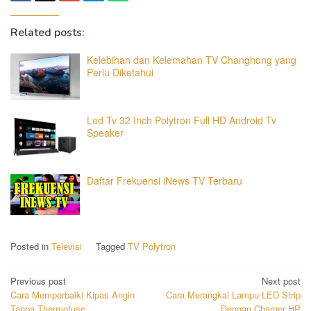
Related posts:
Kelebihan dan Kelemahan TV Changhong yang
Perlu Diketahui
Led Tv 32 Inch Polytron Full HD Android Tv
Speaker
Daftar Frekuensi iNews TV Terbaru
Posted in
Televisi
Tagged
TV Polytron
Post
Previous post
Next post
Cara Memperbaiki Kipas Angin
Cara Merangkai Lampu LED Strip
navigation
Tanpa Thermofuse
Dengan Charger HP