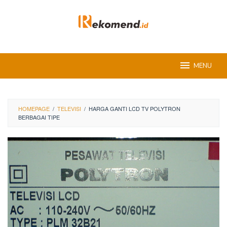
Skip
to
content
MENU
HOMEPAGE
/
TELEVISI
/
HARGA GANTI LCD TV POLYTRON
BERBAGAI TIPE