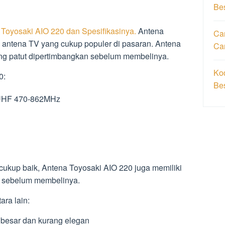
Be
Toyosaki AIO 220 dan Spesifikasinya.
Antena
Car
 antena TV yang cukup populer di pasaran. Antena
Ca
yang patut dipertimbangkan sebelum membelinya.
Ko
0:
Be
 UHF 470-862MHz
 cukup baik, Antena Toyosaki AIO 220 juga memiliki
n sebelum membelinya.
ara lain:
 besar dan kurang elegan