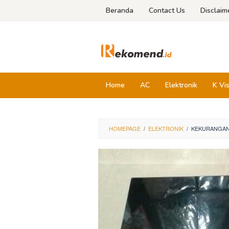
Skip
Beranda
Contact Us
Disclaim
to
content
Home
AC
Elektronik
K Vi
HOMEPAGE
/
ELEKTRONIK
/
KEKURANGAN 