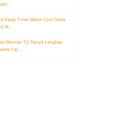
sert…
a Kerja Timer Mesin Cuci Serta
ra M…
de Remote TV Sanyo Lengkap
serta Car…