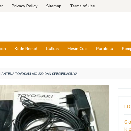
er
Privacy Policy
Sitemap
Terms of Use
sion
Kode Remot
Kulkas
Mesin Cuci
Parabola
Pomp
ANTENA TOYOSAKI AIO 220 DAN SPESIFIKASINYA
LD
Ske
Ki