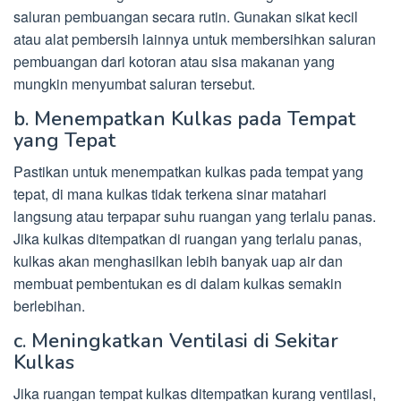
saluran pembuangan secara rutin. Gunakan sikat kecil
atau alat pembersih lainnya untuk membersihkan saluran
pembuangan dari kotoran atau sisa makanan yang
mungkin menyumbat saluran tersebut.
b. Menempatkan Kulkas pada Tempat
yang Tepat
Pastikan untuk menempatkan kulkas pada tempat yang
tepat, di mana kulkas tidak terkena sinar matahari
langsung atau terpapar suhu ruangan yang terlalu panas.
Jika kulkas ditempatkan di ruangan yang terlalu panas,
kulkas akan menghasilkan lebih banyak uap air dan
membuat pembentukan es di dalam kulkas semakin
berlebihan.
c. Meningkatkan Ventilasi di Sekitar
Kulkas
Jika ruangan tempat kulkas ditempatkan kurang ventilasi,