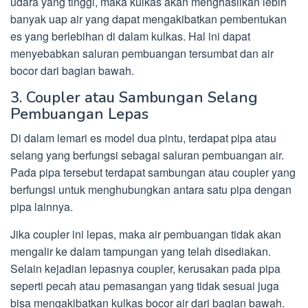
udara yang tinggi, maka kulkas akan menghasilkan lebih
banyak uap air yang dapat mengakibatkan pembentukan
es yang berlebihan di dalam kulkas. Hal ini dapat
menyebabkan saluran pembuangan tersumbat dan air
bocor dari bagian bawah.
3. Coupler atau Sambungan Selang
Pembuangan Lepas
Di dalam lemari es model dua pintu, terdapat pipa atau
selang yang berfungsi sebagai saluran pembuangan air.
Pada pipa tersebut terdapat sambungan atau coupler yang
berfungsi untuk menghubungkan antara satu pipa dengan
pipa lainnya.
Jika coupler ini lepas, maka air pembuangan tidak akan
mengalir ke dalam tampungan yang telah disediakan.
Selain kejadian lepasnya coupler, kerusakan pada pipa
seperti pecah atau pemasangan yang tidak sesuai juga
bisa mengakibatkan kulkas bocor air dari bagian bawah.