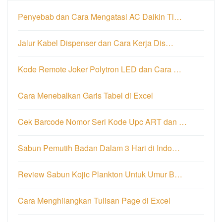
Penyebab dan Cara Mengatasi AC Daikin Ti…
Jalur Kabel Dispenser dan Cara Kerja Dis…
Kode Remote Joker Polytron LED dan Cara …
Cara Menebalkan Garis Tabel di Excel
Cek Barcode Nomor Seri Kode Upc ART dan …
Sabun Pemutih Badan Dalam 3 Hari di Indo…
Review Sabun Kojic Plankton Untuk Umur B…
Cara Menghilangkan Tulisan Page di Excel