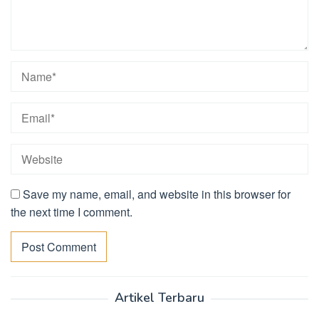
Save my name, email, and website in this browser for
the next time I comment.
Artikel Terbaru