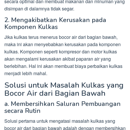
secara optimal dan membuat makanan dan minuman yang
disimpan di dalamnya tidak segar.
2. Mengakibatkan Kerusakan pada
Komponen Kulkas
Jika kulkas terus menerus bocor air dari bagian bawah,
maka ini akan menyebabkan kerusakan pada komponen
kulkas. Komponen seperti kompresor dan motor kulkas
akan mengalami kerusakan akibat paparan air yang
berlebihan. Hal ini akan membuat biaya perbaikan kulkas
menjadi lebih mahal.
Solusi untuk Masalah Kulkas yang
Bocor Air dari Bagian Bawah
a. Membersihkan Saluran Pembuangan
secara Rutin
Solusi pertama untuk mengatasi masalah kulkas yang
bocor air dari bagian bawah adalah dengan membersihkan