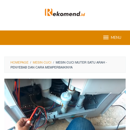
Skip
to
content
MENU
HOMEPAGE
/
MESIN CUCI
/
MESIN CUCI MUTER SATU ARAH -
PENYEBAB DAN CARA MEMPERBAIKINYA