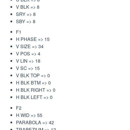
V BLK => 8
SRY => 8
SBY => 8
F1
H PHASE => 15
V SIZE => 34
V POS => 4
V LIN => 18
V SC => 15
V BLK TOP => 0
H BLK BTM => 0
H BLK RIGHT => 0
H BLK LEFT => 0
F2
H WID => 55
PARABOLA => 42
TRAPEZIUM => 12