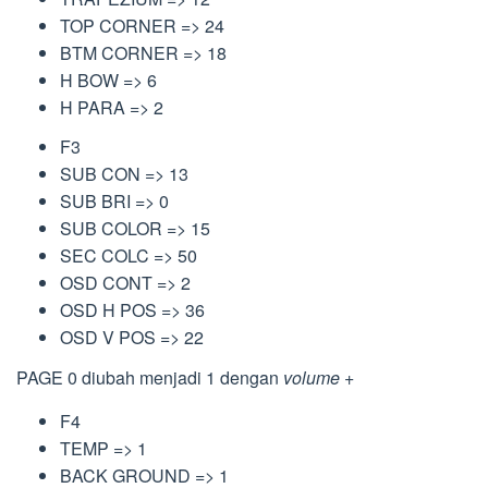
TOP CORNER => 24
BTM CORNER => 18
H BOW => 6
H PARA => 2
F3
SUB CON => 13
SUB BRI => 0
SUB COLOR => 15
SEC COLC => 50
OSD CONT => 2
OSD H POS => 36
OSD V POS => 22
PAGE 0 diubah menjadi 1 dengan
volume
+
F4
TEMP => 1
BACK GROUND => 1