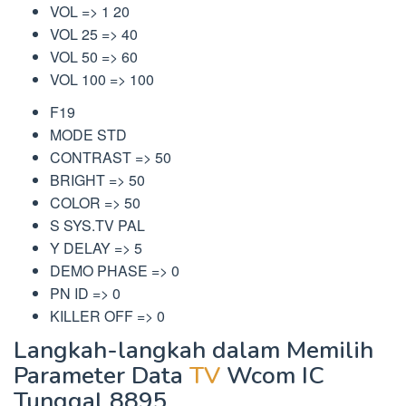
VOL => 1 20
VOL 25 => 40
VOL 50 => 60
VOL 100 => 100
F19
MODE STD
CONTRAST => 50
BRIGHT => 50
COLOR => 50
S SYS.TV PAL
Y DELAY => 5
DEMO PHASE => 0
PN ID => 0
KILLER OFF => 0
Langkah-langkah dalam Memilih
Parameter Data
TV
Wcom IC
Tunggal 8895