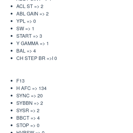
ACL ST => 2
ABL GAIN => 2
YPL => 0
SW => 1
START => 3
Y GAMMA => 1
BAL => 4
CH STEP BR =>I 0
F13
H AFC => 134
SYNC => 20
SYBBN => 2
SYSR => 2
BBCT => 4
STOP => 0
HVBSW => 0