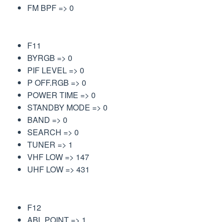
FM BPF => 0
F11
BYRGB => 0
PIF LEVEL => 0
P OFF.RGB => 0
POWER TIME => 0
STANDBY MODE => 0
BAND => 0
SEARCH => 0
TUNER => 1
VHF LOW => 147
UHF LOW => 431
F12
ABL POINT => 1