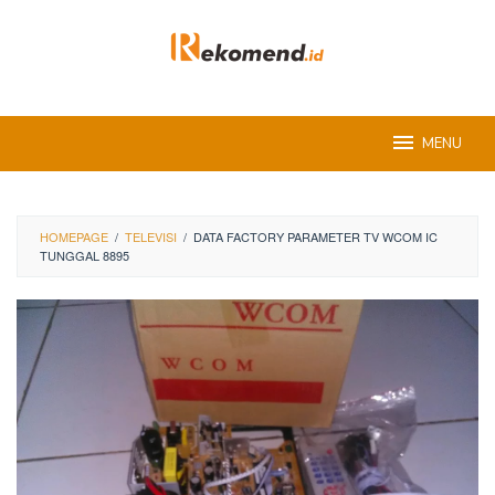
Skip
to
content
MENU
HOMEPAGE
/
TELEVISI
/
DATA FACTORY PARAMETER TV WCOM IC
TUNGGAL 8895