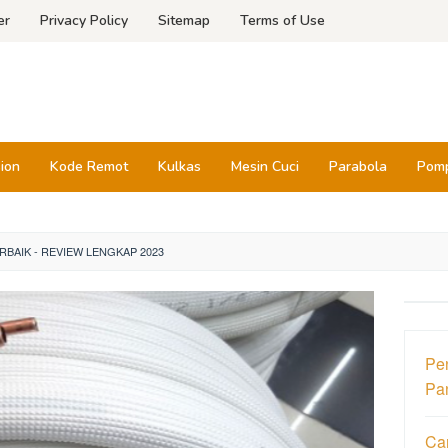
er
Privacy Policy
Sitemap
Terms of Use
sion
Kode Remot
Kulkas
Mesin Cuci
Parabola
Pomp
RBAIK - REVIEW LENGKAP 2023
Pe
Pa
Ca