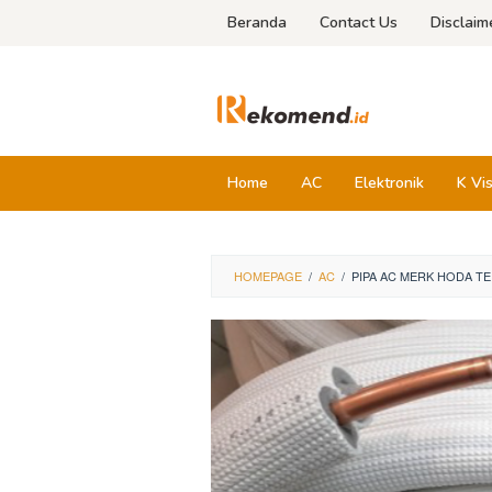
Skip
Beranda
Contact Us
Disclaim
to
content
Home
AC
Elektronik
K Vi
HOMEPAGE
/
AC
/
PIPA AC MERK HODA TE