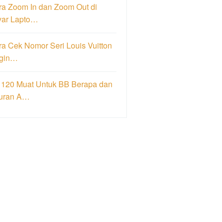
ra Zoom In dan Zoom Out di
yar Lapto…
a Cek Nomor Seri Louis Vuitton
igin…
 120 Muat Untuk BB Berapa dan
uran A…