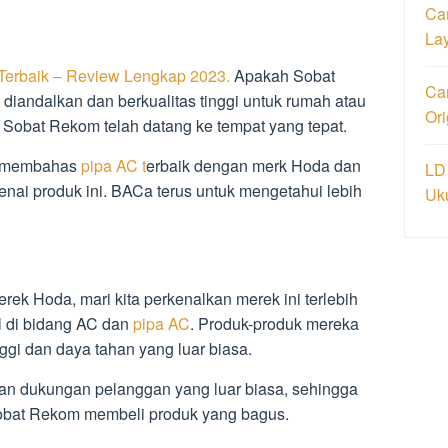
Ca
La
Terbaik – Review Lengkap 2023.
Apakah Sobat
Car
diandalkan dan berkualitas tinggi untuk rumah atau
Or
 Sobat Rekom telah datang ke tempat yang tepat.
 membahas
pipa AC t
erbaik dengan merk Hoda dan
LD
nai produk ini. BACa terus untuk mengetahui lebih
Uk
k Hoda, mari kita perkenalkan merek ini terlebih
l di bidang AC dan
pipa AC
. Produk-produk mereka
nggi dan daya tahan yang luar biasa.
an dukungan pelanggan yang luar biasa, sehingga
obat Rekom membeli produk yang bagus.