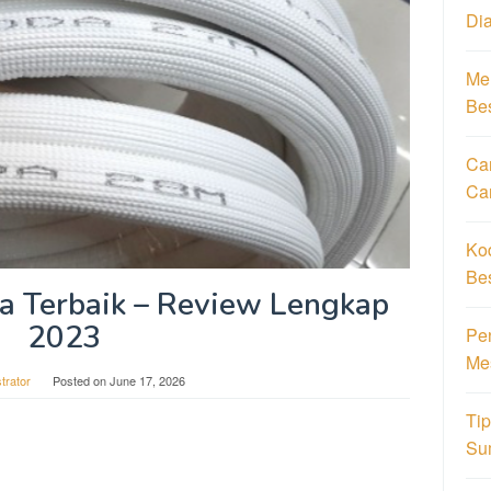
Di
Men
Be
Car
Ca
Ko
Be
a Terbaik – Review Lengkap
2023
Pe
Me
trator
Posted on
June 17, 2026
Ti
Su