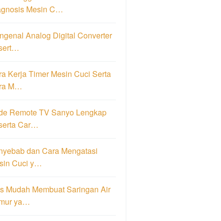
agnosis Mesin C…
genal Analog Digital Converter
sert…
a Kerja Timer Mesin Cuci Serta
ra M…
de Remote TV Sanyo Lengkap
serta Car…
nyebab dan Cara Mengatasi
sin Cuci y…
ps Mudah Membuat Saringan Air
mur ya…