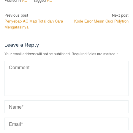
Posted in
AC
Tagged
AC
Post
Previous post
Next post
Penyebab AC Mati Total dan Cara
Kode Error Mesin Cuci Polytron
navigation
Mengatasinya
Leave a Reply
Your email address will not be published.
Required fields are marked
*