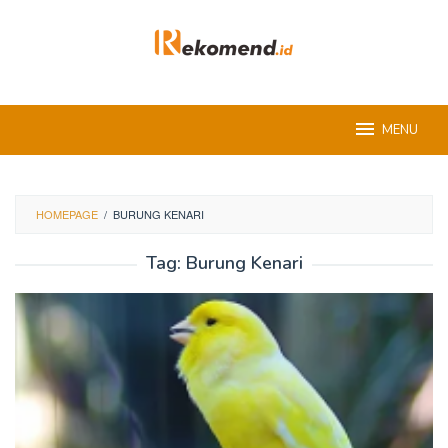
Skip
to
content
MENU
HOMEPAGE
/
BURUNG KENARI
Tag:
Burung Kenari