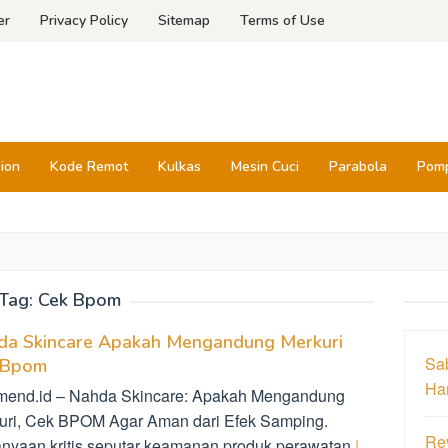
er
Privacy Policy
Sitemap
Terms of Use
sion
Kode Remot
Kulkas
Mesin Cuci
Parabola
Pomp
Tag:
Cek Bpom
da Skincare Apakah Mengandung Merkuri
Sa
 Bpom
Har
mend.id – Nahda Skincare: Apakah Mengandung
uri, Cek BPOM Agar Aman dari Efek Samping.
Re
anyaan kritis seputar keamanan produk perawatan
|