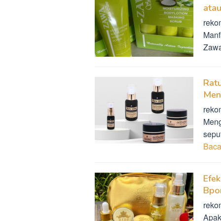
atau
reko
Manf
Zawa
Rat
Men
reko
Meng
sepu
Baca
Efe
Bpo
reko
Apak