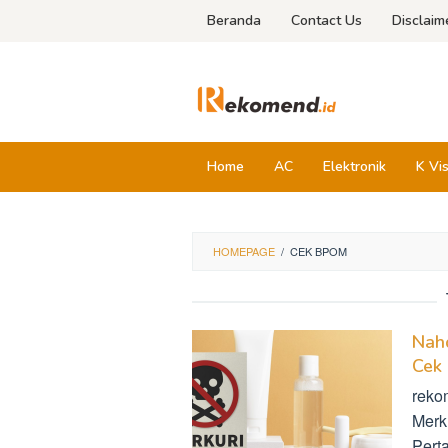
Skip
Beranda
Contact Us
Disclaim
to
content
Home
AC
Elektronik
K Vi
HOMEPAGE
/
CEK BPOM
Nah
Cek
reko
Merk
Pert