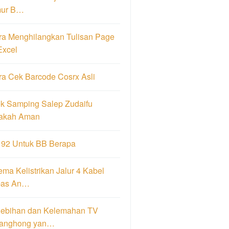
ur B…
ra Menghilangkan Tulisan Page
Excel
ra Cek Barcode Cosrx Asli
ek Samping Salep Zudaifu
akah Aman
 92 Untuk BB Berapa
ma Kelistrikan Jalur 4 Kabel
pas An…
lebihan dan Kelemahan TV
anghong yan…