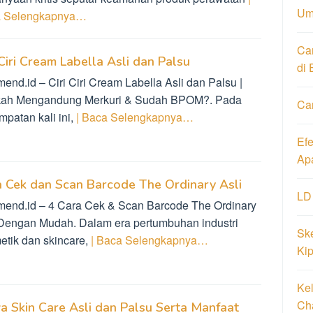
Um
 Selengkapnya…
Ca
 Ciri Cream Labella Asli dan Palsu
di 
end.id – Ciri Ciri Cream Labella Asli dan Palsu |
ah Mengandung Merkuri & Sudah BPOM?. Pada
Ca
mpatan kali ini,
| Baca Selengkapnya…
Ef
Ap
 Cek dan Scan Barcode The Ordinary Asli
LD
mend.id – 4 Cara Cek & Scan Barcode The Ordinary
 Dengan Mudah. Dalam era pertumbuhan industri
Ske
etik dan skincare,
| Baca Selengkapnya…
Ki
Ke
Ch
 Skin Care Asli dan Palsu Serta Manfaat