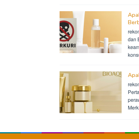
Apa
Ber
reko
dan 
keam
kon
Apa
reko
Pert
pera
Merk