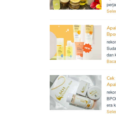
perj
Sel
Apa
Bpo
reko
Suda
dan 
Baca
Cek
Apa
reko
BPOM
era 
Sel