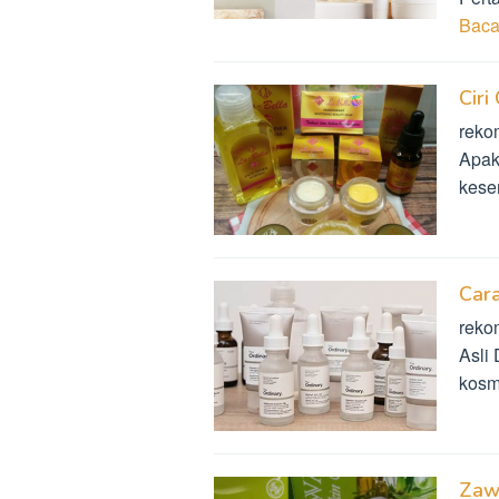
Baca
Ciri
rekom
Apak
kese
Cara
reko
Asli
kosm
Zawa