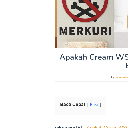
Apakah Cream WS
By
administ
Baca Cepat
Buka
rekomend.id –
Apakah Cream WSC