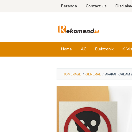
Skip
Beranda
Contact Us
Disclaim
to
content
Home
AC
Elektronik
K Vi
HOMEPAGE
/
GENERAL
/
APAKAH CREAM 