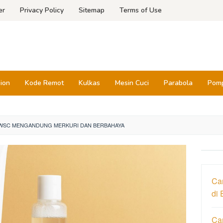
er
Privacy Policy
Sitemap
Terms of Use
sion
Kode Remot
Kulkas
Mesin Cuci
Parabola
Pomp
WSC MENGANDUNG MERKURI DAN BERBAHAYA
Ca
di 
Ca