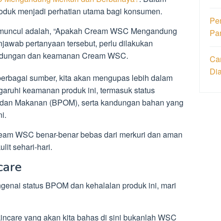
roduk menjadi perhatian utama bagi konsumen.
Pe
 muncul adalah, “Apakah Cream WSC Mengandung
Pa
jawab pertanyaan tersebut, perlu dilakukan
andungan dan keamanan Cream WSC.
Ca
Di
 berbagai sumber, kita akan mengupas lebih dalam
aruhi keamanan produk ini, termasuk status
t dan Makanan (BPOM), serta kandungan bahan yang
i.
ream WSC benar-benar bebas dari merkuri dan aman
it sehari-hari.
care
ngenai status BPOM dan kehalalan produk ini, mari
incare yang akan kita bahas di sini bukanlah WSC