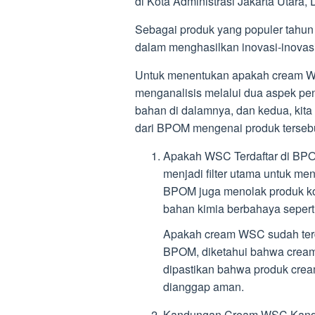
di Kota Administrasi Jakarta Utara, 
Sebagai produk yang populer tahun 
dalam menghasilkan inovasi-inovasi
Untuk menentukan apakah cream WS
menganalisis melalui dua aspek pen
bahan di dalamnya, dan kedua, kit
dari BPOM mengenai produk tersebu
Apakah WSC Terdaftar di B
menjadi filter utama untuk m
BPOM juga menolak produk ko
bahan kimia berbahaya seperti
Apakah cream WSC sudah terd
BPOM, diketahui bahwa cream
dipastikan bahwa produk cre
dianggap aman.
Kandungan Cream WSC Kandu