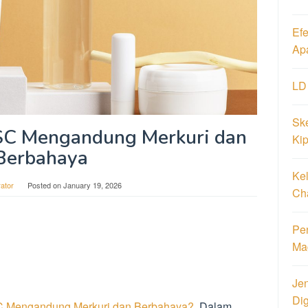
Ef
Ap
LD
Ske
C Mengandung Merkuri dan
Ki
Berbahaya
Ke
rator
Posted on
January 19, 2026
Ch
Pen
Ma
Jen
Di
 Mengandung Merkuri dan Berbahaya?
. Dalam