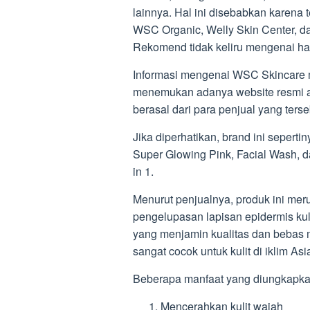
lainnya. Hal ini disebabkan karena
WSC Organic, Welly Skin Center, da
Rekomend tidak keliru mengenai hal 
Informasi mengenai WSC Skincare 
menemukan adanya website resmi at
berasal dari para penjual yang ters
Jika diperhatikan, brand ini sepert
Super Glowing Pink, Facial Wash, 
in 1.
Menurut penjualnya, produk ini m
pengelupasan lapisan epidermis kul
yang menjamin kualitas dan bebas 
sangat cocok untuk kulit di iklim As
Beberapa manfaat yang diungkapkan
Mencerahkan kulit wajah