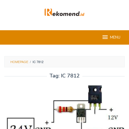
Skip
to
content
MENU
HOMEPAGE
/
IC 7812
Tag:
IC 7812