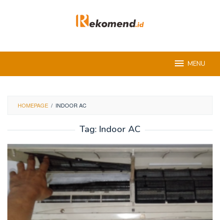
Skip
to
content
MENU
HOMEPAGE
/
INDOOR AC
Tag:
Indoor AC