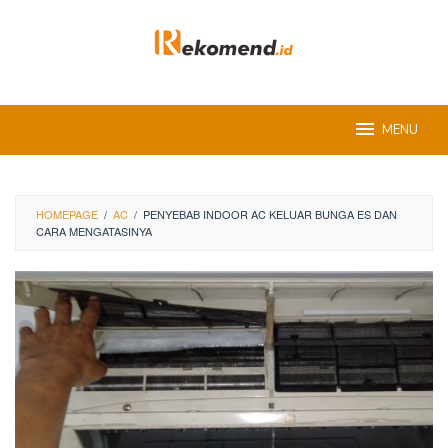
Skip
to
content
MENU
HOMEPAGE
/
AC
/
PENYEBAB INDOOR AC KELUAR BUNGA ES DAN
CARA MENGATASINYA